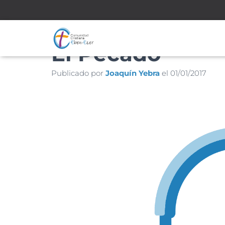
El Pecado
Publicado por
Joaquín Yebra
el
01/01/2017