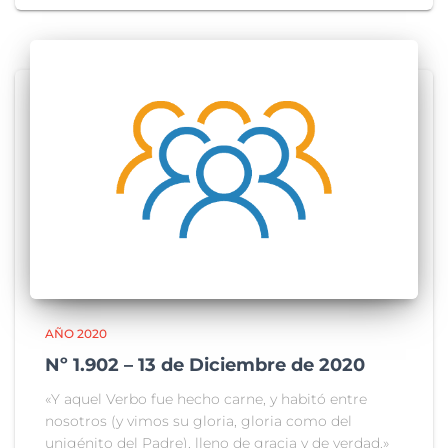
AÑO 2020
Nº 1.902 – 13 de Diciembre de 2020
«Y aquel Verbo fue hecho carne, y habitó entre
nosotros (y vimos su gloria, gloria como del
unigénito del Padre), lleno de gracia y de verdad.»