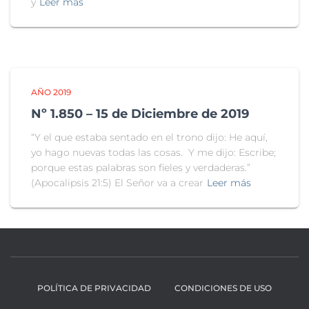
y
Leer más
AÑO 2019
Nº 1.850 – 15 de Diciembre de 2019
“Y el que estaba sentado en el trono dijo: He aquí,
yo hago nuevas todas las cosas. Y me dijo: Escribe;
porque estas palabras son fieles y verdaderas.”
(Apocalipsis 21:5) El Señor va a crear
Leer más
POLÍTICA DE PRIVACIDAD
CONDICIONES DE USO