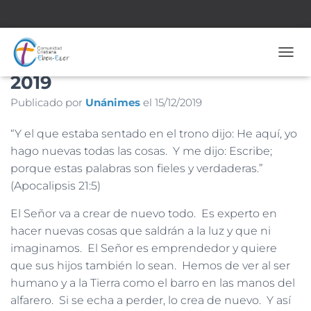
Nº 1.850 – 15 de Diciembre de
CAMB
2019
Publicado por
Unánimes
el
15/12/2019
“Y el que estaba sentado en el trono dijo: He aquí, yo
hago nuevas todas las cosas. Y me dijo: Escribe;
porque estas palabras son fieles y verdaderas.”
(Apocalipsis 21:5)
El Señor va a crear de nuevo todo. Es experto en
hacer nuevas cosas que saldrán a la luz y que ni
imaginamos. El Señor es emprendedor y quiere
que sus hijos también lo sean. Hemos de ver al ser
humano y a la Tierra como el barro en las manos del
alfarero. Si se echa a perder, lo crea de nuevo. Y así