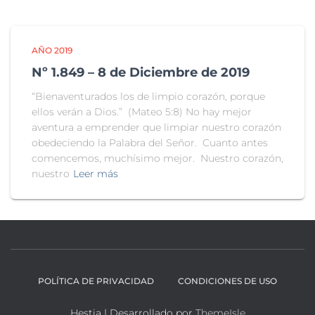
AÑO 2019
Nº 1.849 – 8 de Diciembre de 2019
“Bienaventurados los de limpio corazón, porque
ellos verán a Dios.” (Mateo 5:8) No hay mejor
aventura a emprender que limpiar nuestro corazón
obedeciendo la Palabra del Señor. Cuanto antes
comencemos, muchísimo mejor. Nuestro corazón,
nuestro
Leer más
POLÍTICA DE PRIVACIDAD
CONDICIONES DE USO
Hestia | Desarrollado por
ThemeIsle