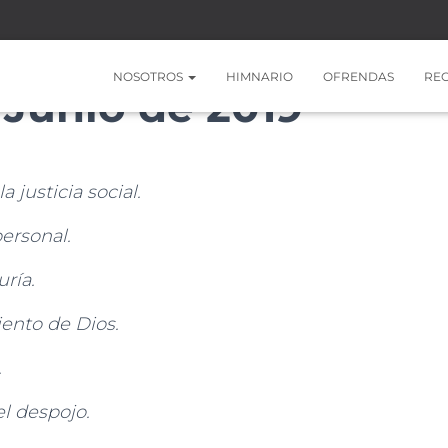
NOSOTROS
HIMNARIO
OFRENDAS
RE
e Junio de 2019
 justicia social.
personal.
uría.
iento de Dios.
.
el despojo.