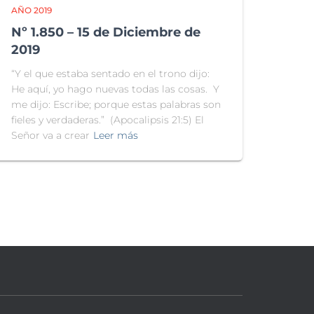
AÑO 2019
Nº 1.850 – 15 de Diciembre de
2019
“Y el que estaba sentado en el trono dijo:
He aquí, yo hago nuevas todas las cosas. Y
me dijo: Escribe; porque estas palabras son
fieles y verdaderas.” (Apocalipsis 21:5) El
Señor va a crear
Leer más