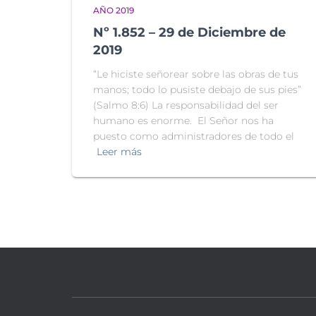
AÑO 2019
Nº 1.852 – 29 de Diciembre de
2019
“Le hiciste señorear sobre las obras de tus
manos; todo lo pusiste debajo de sus pies”
(Salmo 8:6) La responsabilidad del ser
humano es enorme. El Señor nos ha
puesto como administradores de todo el
Leer más