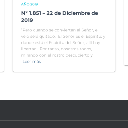
AÑO 2019
Nº 1.851 – 22 de Diciembre de
2019
“Pero cuando se conviertan al Señor, el
velo será quitado. El Señor es el Espíritu; y
donde está el Espíritu del Señor, allí hay
libertad. Por tanto, nosotros todos,
mirando con el rostro descubierto y
Leer más