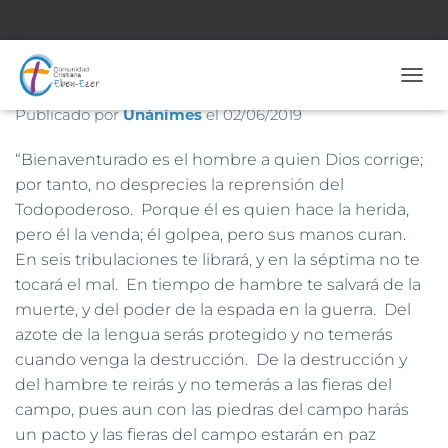
Nº 1.822 – 2 de Junio de 2019
CAMB
Publicado por
Unánimes
el
02/06/2019
“Bienaventurado es el hombre a quien Dios corrige;
por tanto, no desprecies la reprensión del
Todopoderoso. Porque él es quien hace la herida,
pero él la venda; él golpea, pero sus manos curan.
En seis tribulaciones te librará, y en la séptima no te
tocará el mal. En tiempo de hambre te salvará de la
muerte, y del poder de la espada en la guerra. Del
azote de la lengua serás protegido y no temerás
cuando venga la destrucción. De la destrucción y
del hambre te reirás y no temerás a las fieras del
campo, pues aun con las piedras del campo harás
un pacto y las fieras del campo estarán en paz