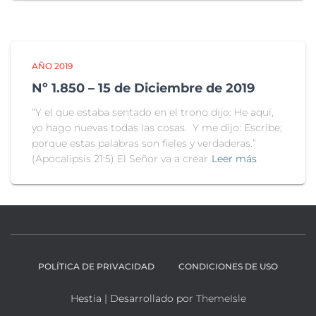
AÑO 2019
Nº 1.850 – 15 de Diciembre de 2019
“Y el que estaba sentado en el trono dijo: He aquí,
yo hago nuevas todas las cosas. Y me dijo: Escribe;
porque estas palabras son fieles y verdaderas.”
(Apocalipsis 21:5) El Señor va a crear
Leer más
POLÍTICA DE PRIVACIDAD
CONDICIONES DE USO
Hestia | Desarrollado por
ThemeIsle