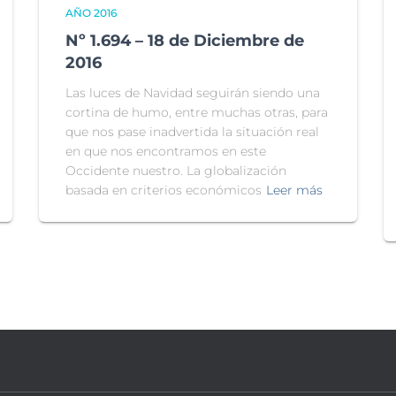
AÑO 2016
Nº 1.694 – 18 de Diciembre de
2016
Las luces de Navidad seguirán siendo una
cortina de humo, entre muchas otras, para
que nos pase inadvertida la situación real
en que nos encontramos en este
Occidente nuestro. La globalización
basada en criterios económicos
Leer más