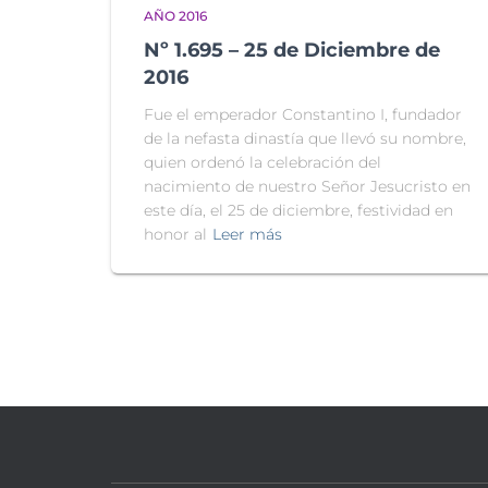
AÑO 2016
Nº 1.695 – 25 de Diciembre de
2016
Fue el emperador Constantino I, fundador
de la nefasta dinastía que llevó su nombre,
quien ordenó la celebración del
nacimiento de nuestro Señor Jesucristo en
este día, el 25 de diciembre, festividad en
honor al
Leer más