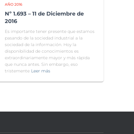
AÑO 2016
Nº 1.693 – 11 de Diciembre de
2016
Es importante tener presente que estamos
pasando de la sociedad industrial a la
sociedad de la información. Hoy la
disponibilidad de conocimientos es
extraordinariamente mayor y más rápida
que nunca antes. Sin embargo, eso
tristemente
Leer más