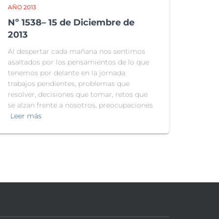
AÑO 2013
Nº 1538– 15 de Diciembre de
2013
Al despertar cada mañana nos sentimos
asaltados por los pensamientos de lo que
tenemos por delante en la jornada:
trabajos pendientes, problemas que
resolver, decisiones que tomar, retos que
se alzan frente a nosotros, preocupaciones
Leer más