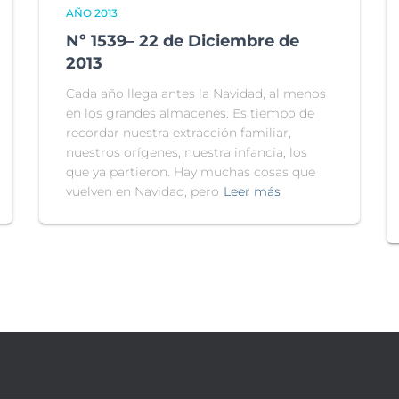
AÑO 2013
Nº 1539– 22 de Diciembre de
2013
Cada año llega antes la Navidad, al menos
en los grandes almacenes. Es tiempo de
recordar nuestra extracción familiar,
nuestros orígenes, nuestra infancia, los
que ya partieron. Hay muchas cosas que
vuelven en Navidad, pero
Leer más