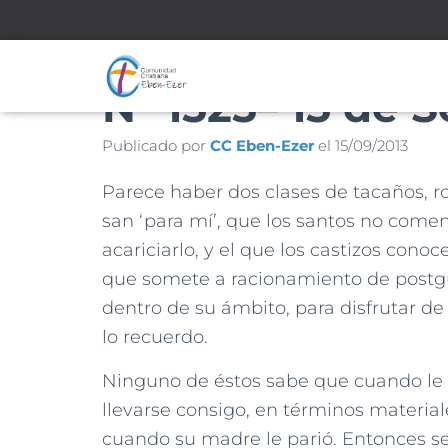
Nº 1525– 15 de 
Publicado por
CC Eben-Ezer
el
15/09/2013
Parece haber dos clases de tacaños, ro
san ‘para mí’, que los santos no comen
acariciarlo, y el que los castizos con
que somete a racionamiento de postgue
dentro de su ámbito, para disfrutar de 
lo recuerdo.
Ninguno de éstos sabe que cuando le to
llevarse consigo, en términos materia
cuando su madre le parió. Entonces se