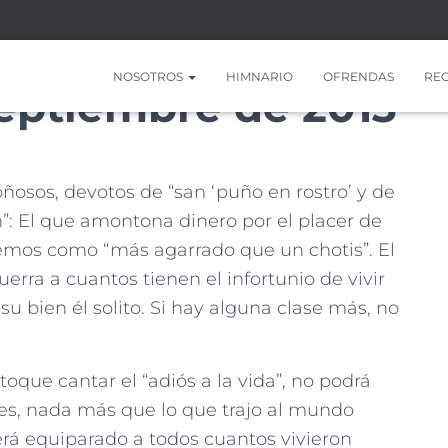
NOSOTROS
HIMNARIO
OFRENDAS
RE
Septiembre de 2013
ñosos, devotos de “san ‘puño en rostro’ y de
”: El que amontona dinero por el placer de
ocemos como “más agarrado que un chotis”. El
rra a cuantos tienen el infortunio de vivir
su bien él solito. Si hay alguna clase más, no
que cantar el “adiós a la vida”, no podrá
les, nada más que lo que trajo al mundo
rá equiparado a todos cuantos vivieron