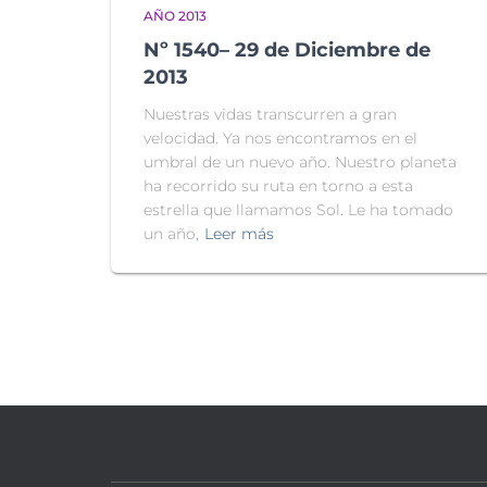
AÑO 2013
Nº 1540– 29 de Diciembre de
2013
Nuestras vidas transcurren a gran
velocidad. Ya nos encontramos en el
umbral de un nuevo año. Nuestro planeta
ha recorrido su ruta en torno a esta
estrella que llamamos Sol. Le ha tomado
un año,
Leer más