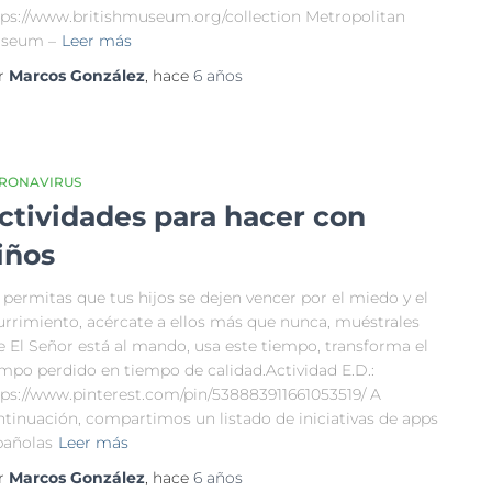
tps://www.britishmuseum.org/collection Metropolitan
seum –
Leer más
r
Marcos González
, hace
6 años
RONAVIRUS
ctividades para hacer con
iños
permitas que tus hijos se dejen vencer por el miedo y el
urrimiento, acércate a ellos más que nunca, muéstrales
e El Señor está al mando, usa este tiempo, transforma el
empo perdido en tiempo de calidad.Actividad E.D.:
tps://www.pinterest.com/pin/538883911661053519/ A
ntinuación, compartimos un listado de iniciativas de apps
pañolas
Leer más
r
Marcos González
, hace
6 años