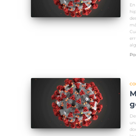
En
hi
de
má
Cu
err
al
Po
CO
M
g
De
una
do