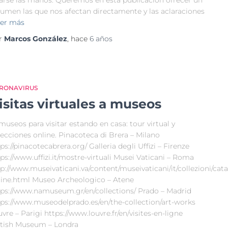
varse las manos. Queremos en esta publicación ofrecer un
sumen las que nos afectan directamente y las aclaraciones
er más
r
Marcos González
, hace
6 años
RONAVIRUS
isitas virtuales a museos
museos para visitar estando en casa: tour virtual y
ecciones online. Pinacoteca di Brera – Milano
ps://pinacotecabrera.org/ Galleria degli Uffizi – Firenze
ps://www.uffizi.it/mostre-virtuali Musei Vaticani – Roma
p://www.museivaticani.va/content/museivaticani/it/collezioni/cat
line.html Museo Archeologico – Atene
tps://www.namuseum.gr/en/collections/ Prado – Madrid
tps://www.museodelprado.es/en/the-collection/art-works
vre – Parigi https://www.louvre.fr/en/visites-en-ligne
itish Museum – Londra