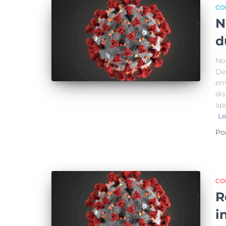
CO
N
d
No 
De
em
dis
apo
Le
Po
CO
R
i