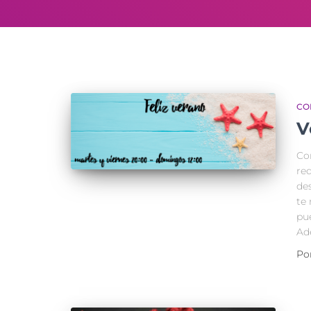
CO
V
Co
red
des
te
pue
Ad
Po