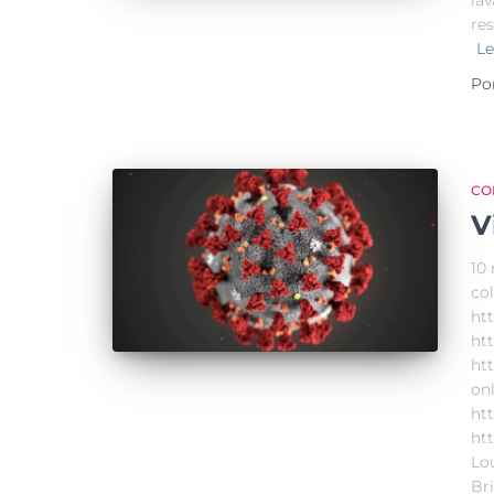
la
re
Le
Po
CO
V
10 
col
htt
htt
htt
on
ht
ht
Lou
Br