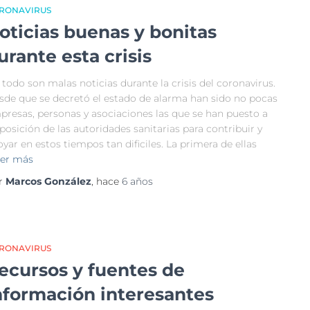
RONAVIRUS
oticias buenas y bonitas
urante esta crisis
todo son malas noticias durante la crisis del coronavirus.
sde que se decretó el estado de alarma han sido no pocas
presas, personas y asociaciones las que se han puesto a
posición de las autoridades sanitarias para contribuir y
yar en estos tiempos tan dificiles. La primera de ellas
er más
r
Marcos González
, hace
6 años
RONAVIRUS
ecursos y fuentes de
nformación interesantes