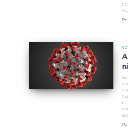
ht
Mu
Po
CO
A
n
No 
ab
qu
ti
ht
co
es
Po