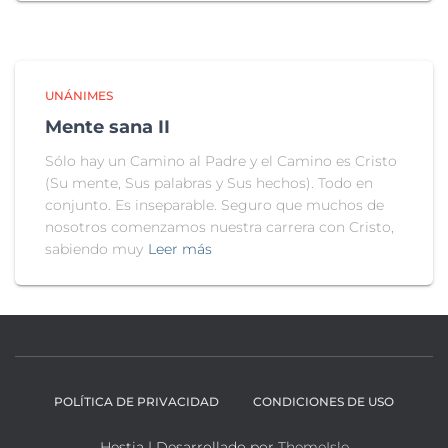
UNÁNIMES
Mente sana II
Sólo hay un Camino al Padre y el Camino es Cristo
(Su mente, Sus palabras y Sus hechos). Todo en
conjunto. Es inseparable. Seguro que muchos de
nosotros comenzamos nuestra carrera con Cristo,
sabiendo muy
Leer más
POLÍTICA DE PRIVACIDAD
CONDICIONES DE USO
Hestia | Desarrollado por
ThemeIsle