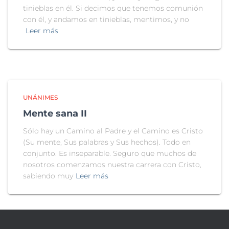
tinieblas en él. Si decimos que tenemos comunión
con él, y andamos en tinieblas, mentimos, y no
Leer más
UNÁNIMES
Mente sana II
Sólo hay un Camino al Padre y el Camino es Cristo
(Su mente, Sus palabras y Sus hechos). Todo en
conjunto. Es inseparable. Seguro que muchos de
nosotros comenzamos nuestra carrera con Cristo,
sabiendo muy
Leer más