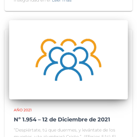
inseguridad en el
Leer más
AÑO 2021
Nº 1.954 – 12 de Diciembre de 2021
“Despiértate, tú que duermes, y levántate de los
muertos, y te alumbrará Cristo.” (Efesios 5:14) El