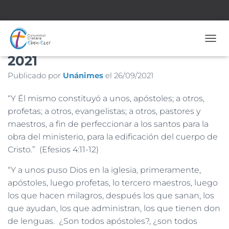
Nº 1.943 – 26 de Septiembre de
CAMB
2021
Publicado por
Unánimes
el
26/09/2021
“Y Él mismo constituyó a unos, apóstoles; a otros,
profetas; a otros, evangelistas; a otros, pastores y
maestros, a fin de perfeccionar a los santos para la
obra del ministerio, para la edificación del cuerpo de
Cristo.” (Efesios 4:11-12)
“Y a unos puso Dios en la iglesia, primeramente,
apóstoles, luego profetas, lo tercero maestros, luego
los que hacen milagros, después los que sanan, los
que ayudan, los que administran, los que tienen don
de lenguas. ¿Son todos apóstoles?, ¿son todos