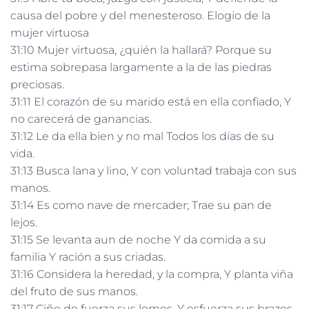
causa del pobre y del menesteroso. Elogio de la
mujer virtuosa
31:10 Mujer virtuosa, ¿quién la hallará? Porque su
estima sobrepasa largamente a la de las piedras
preciosas.
31:11 El corazón de su marido está en ella confiado, Y
no carecerá de ganancias.
31:12 Le da ella bien y no mal Todos los días de su
vida.
31:13 Busca lana y lino, Y con voluntad trabaja con sus
manos.
31:14 Es como nave de mercader; Trae su pan de
lejos.
31:15 Se levanta aun de noche Y da comida a su
familia Y ración a sus criadas.
31:16 Considera la heredad, y la compra, Y planta viña
del fruto de sus manos.
31:17 Ciñe de fuerza sus lomos, Y esfuerza sus brazos.