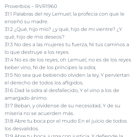
Proverbios – RVR1960
31:1 Palabras del rey Lemuel; la profecía con que le
enseñó su madre.
31:2 ¿Qué, hijo mío? ¿y qué, hijo de mi vientre? ¿Y
qué, hijo de mis deseos?
31:3 No des a las mujeres tu fuerza, Ni tus caminos a
lo que destruye a los reyes.
31:4 No es de los reyes, oh Lemuel, no es de los reyes
beber vino, Ni de los príncipes la sidra;
31:5 No sea que bebiendo olviden la ley, Y perviertan
el derecho de todos los afligidos.
31:6 Dad la sidra al desfallecido, Y el vino a los de
amargado ánimo.
31:7 Beban, y olvídense de su necesidad, Y de su
miseria no se acuerden más.
31:8 Abre tu boca por el mudo En el juicio de todos
los desvalidos.
31:9 Abre tu boca, juzga con justicia, Y defiende la