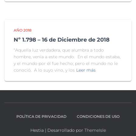
AÑO 2018
Nº 1.798 – 16 de Diciembre de 2018
“Aquella luz verdadera, que alumbra a todo
hombre, venía a este mundo. En el mundo estaba,
y el mundo por él fue hecho; pero el mundo no le
conoció. A lo suyo vino, y los
Leer más
POLÍTICA DE PRIVACIDAD
CONDICIONES DE USO
Hestia | Desarrollado por
ThemeIsle