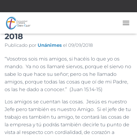
Nº 1.784 – 9 de Septiembre de
CAMB
2018
Publicado por
Unánimes
el
09/09/2018
“Vosotros sois mis amigos, si hacéis lo que yo os
mando. Ya no os llamaré siervos, porque el siervo no
sabe lo que hace su señor; pero os he llamado
amigos, porque todas las cosas que oí de mi Padre,
os las he dado a conocer.” (Juan 15:14-15)
Los amigos se cuentan las cosas. Jesús es nuestro
Jefe pero también es nuestro Amigo. Si el jefe de tu
trabajo es también tu amigo, te contará las cosas de
la empresa y tú podrás también decirle tu punto de
vista al respecto con cordialidad, de corazón a