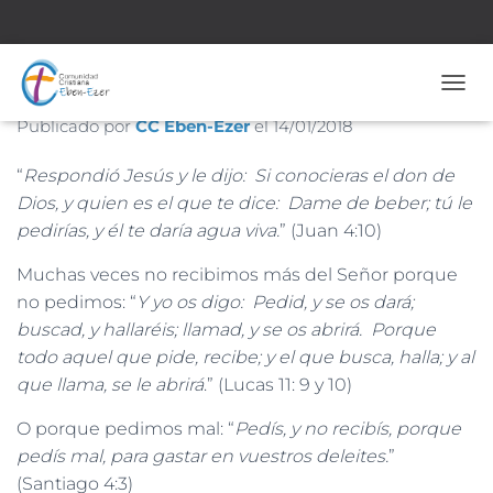
Nº 1.750 – 14 de Enero de 2018
CAMB
Publicado por
CC Eben-Ezer
el
14/01/2018
“
Respondió Jesús y le dijo: Si conocieras el don de
Dios, y quien es el que te dice: Dame de beber; tú le
pedirías, y él te daría agua viva.
” (Juan 4:10)
Muchas veces no recibimos más del Señor porque
no pedimos: “
Y yo os digo: Pedid, y se os dará;
buscad, y hallaréis; llamad, y se os abrirá. Porque
todo aquel que pide, recibe; y el que busca, halla; y al
que llama, se le abrirá
.” (Lucas 11: 9 y 10)
O porque pedimos mal: “
Pedís, y no recibís, porque
pedís mal, para gastar en vuestros deleites.
”
(Santiago 4:3)