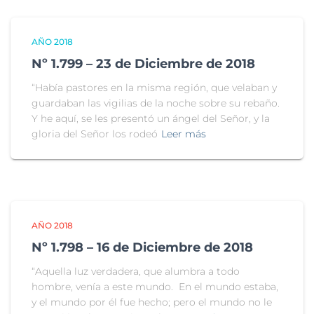
AÑO 2018
Nº 1.799 – 23 de Diciembre de 2018
“Había pastores en la misma región, que velaban y
guardaban las vigilias de la noche sobre su rebaño.
Y he aquí, se les presentó un ángel del Señor, y la
gloria del Señor los rodeó
Leer más
AÑO 2018
Nº 1.798 – 16 de Diciembre de 2018
“Aquella luz verdadera, que alumbra a todo
hombre, venía a este mundo. En el mundo estaba,
y el mundo por él fue hecho; pero el mundo no le