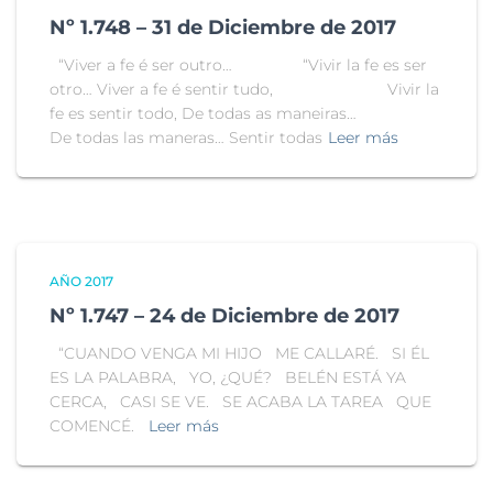
Nº 1.748 – 31 de Diciembre de 2017
“Viver a fe é ser outro… “Vivir la fe es ser
otro… Viver a fe é sentir tudo, Vivir la
fe es sentir todo, De todas as maneiras…
De todas las maneras… Sentir todas
Leer más
AÑO 2017
Nº 1.747 – 24 de Diciembre de 2017
“CUANDO VENGA MI HIJO ME CALLARÉ. SI ÉL
ES LA PALABRA, YO, ¿QUÉ? BELÉN ESTÁ YA
CERCA, CASI SE VE. SE ACABA LA TAREA QUE
COMENCÉ.
Leer más