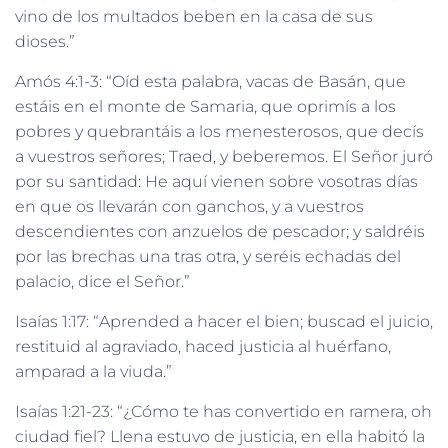
vino de los multados beben en la casa de sus
dioses.”
Amós 4:1-3: “Oíd esta palabra, vacas de Basán, que
estáis en el monte de Samaria, que oprimís a los
pobres y quebrantáis a los menesterosos, que decís
a vuestros señores; Traed, y beberemos. El Señor juró
por su santidad: He aquí vienen sobre vosotras días
en que os llevarán con ganchos, y a vuestros
descendientes con anzuelos de pescador; y saldréis
por las brechas una tras otra, y seréis echadas del
palacio, dice el Señor.”
Isaías 1:17: “Aprended a hacer el bien; buscad el juicio,
restituid al agraviado, haced justicia al huérfano,
amparad a la viuda.”
Isaías 1:21-23: “¿Cómo te has convertido en ramera, oh
ciudad fiel? Llena estuvo de justicia, en ella habitó la