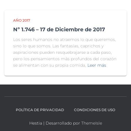
AÑO 2017
Nº 1.746 – 17 de Diciembre de 2017
Los seres humanos no atraemos lo que queremos,
sino lo que somos. Las fantasías, caprichos y
aspiraciones pueden resquebrajarse a cada paso,
pero los pensamientos más profundos del corazón
se alimentan con su propia comida,
Leer más
POLÍTICA DE PRIVACIDAD
CONDICIONES DE USO
Hestia | Desarrollado por
ThemeIsle