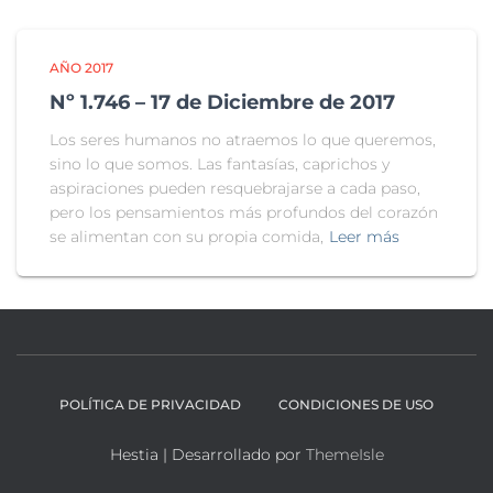
AÑO 2017
Nº 1.746 – 17 de Diciembre de 2017
Los seres humanos no atraemos lo que queremos,
sino lo que somos. Las fantasías, caprichos y
aspiraciones pueden resquebrajarse a cada paso,
pero los pensamientos más profundos del corazón
se alimentan con su propia comida,
Leer más
POLÍTICA DE PRIVACIDAD
CONDICIONES DE USO
Hestia | Desarrollado por
ThemeIsle