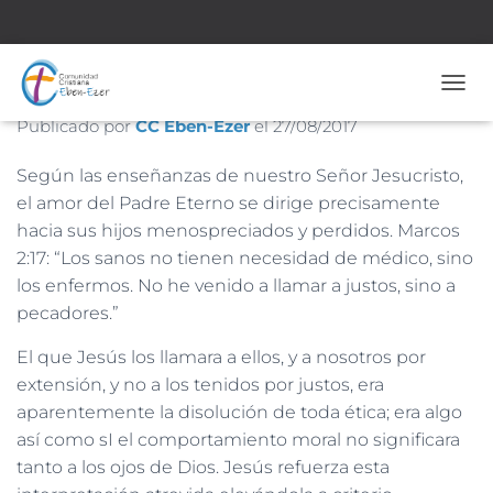
Nº 1.730 – 27 de Agosto de 2017
CAMB
Publicado por
CC Eben-Ezer
el
27/08/2017
Según las enseñanzas de nuestro Señor Jesucristo,
el amor del Padre Eterno se dirige precisamente
hacia sus hijos menospreciados y perdidos. Marcos
2:17: “Los sanos no tienen necesidad de médico, sino
los enfermos. No he venido a llamar a justos, sino a
pecadores.”
El que Jesús los llamara a ellos, y a nosotros por
extensión, y no a los tenidos por justos, era
aparentemente la disolución de toda ética; era algo
así como sI el comportamiento moral no significara
tanto a los ojos de Dios. Jesús refuerza esta