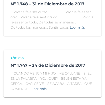
Nº 1.748 – 31 de Diciembre de 2017
“Viver a fe é ser outro… “Vivir la fe es ser
otro… Viver a fe é sentir tudo, Vivir la
fe es sentir todo, De todas as maneiras…
De todas las maneras… Sentir todas
Leer más
AÑO 2017
Nº 1.747 – 24 de Diciembre de 2017
“CUANDO VENGA MI HIJO ME CALLARÉ. SI ÉL
ES LA PALABRA, YO, ¿QUÉ? BELÉN ESTÁ YA
CERCA, CASI SE VE. SE ACABA LA TAREA QUE
COMENCÉ.
Leer más