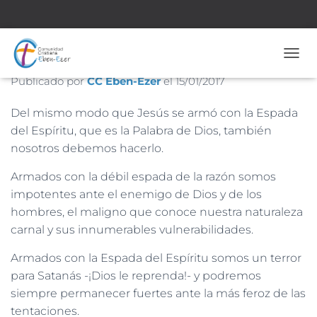
Nº 1.698 – 15 de Enero de 2017
CAMB
Publicado por
CC Eben-Ezer
el
15/01/2017
Del mismo modo que Jesús se armó con la Espada
del Espíritu, que es la Palabra de Dios, también
nosotros debemos hacerlo.
Armados con la débil espada de la razón somos
impotentes ante el enemigo de Dios y de los
hombres, el maligno que conoce nuestra naturaleza
carnal y sus innumerables vulnerabilidades.
Armados con la Espada del Espíritu somos un terror
para Satanás -¡Dios le reprenda!- y podremos
siempre permanecer fuertes ante la más feroz de las
tentaciones.