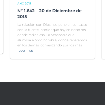
AÑO 2015
Nº 1.642 – 20 de Diciembre de
2015
La relación con Dios nos pone en contacto
con la fuente interior que hay en nosotros,
donde radica esa luz verdadera que
alumbra a todo hombre, donde reparamos
en los demás, comenzando por los más
Leer más