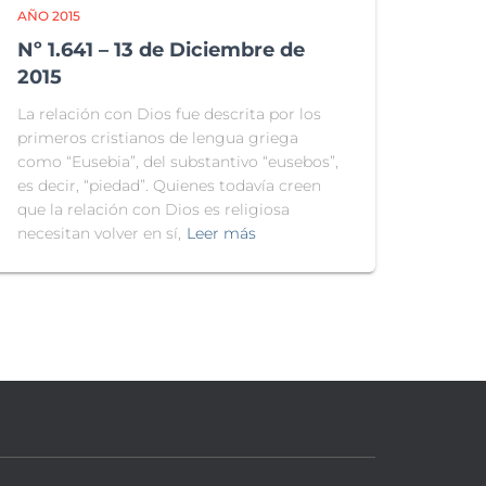
AÑO 2015
Nº 1.641 – 13 de Diciembre de
2015
La relación con Dios fue descrita por los
primeros cristianos de lengua griega
como “Eusebia”, del substantivo “eusebos”,
es decir, “piedad”. Quienes todavía creen
que la relación con Dios es religiosa
necesitan volver en sí,
Leer más