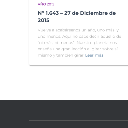
AÑO 2015
Nº 1.643 – 27 de Diciembre de
2015
Vuelve a acabársenos un año, uno más, y
uno menos. Aquí no cabe decir aquello de
“ni más, ni menos”. Nuestro planeta nos
enseña una gran lección al girar sobre sí
mismo y también girar
Leer más