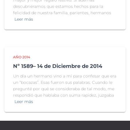
mayor y mejor regalo festivo. Si además
descubriéramos que estamos hechos para la
felicidad de nuestra familia, parientes, hermanos
Leer más
AÑO 2014
Nº 1589– 14 de Diciembre de 2014
Un día un hermano vino a mí para confesar que era
un “bocazas”. Esas fueron sus palabras. Cuando le
pregunté por qué se consideraba de tal modo, me
respondió que hablaba con suma rapidez, juzgaba
Leer más