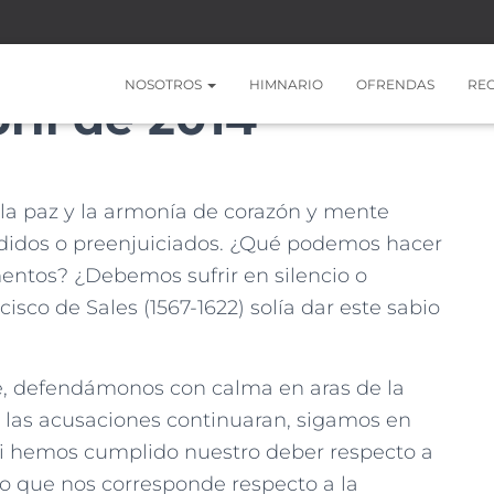
NOSOTROS
HIMNARIO
OFRENDAS
RE
ril de 2014
la paz y la armonía de corazón y mente
idos o preenjuiciados. ¿Qué podemos hacer
entos? ¿Debemos sufrir en silencio o
co de Sales (1567-1622) solía dar este sabio
, defendámonos con calma en aras de la
i las acusaciones continuaran, sigamos en
i hemos cumplido nuestro deber respecto a
o que nos corresponde respecto a la