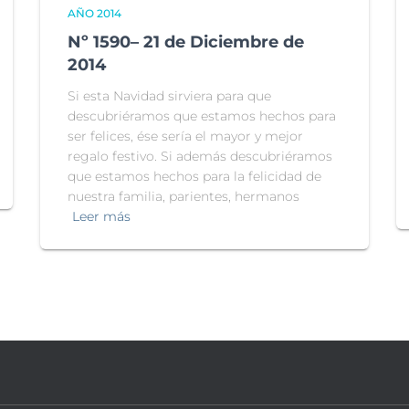
AÑO 2014
Nº 1590– 21 de Diciembre de
2014
Si esta Navidad sirviera para que
descubriéramos que estamos hechos para
ser felices, ése sería el mayor y mejor
regalo festivo. Si además descubriéramos
que estamos hechos para la felicidad de
nuestra familia, parientes, hermanos
Leer más