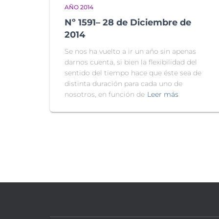
AÑO 2014
Nº 1591– 28 de Diciembre de
2014
Se nos ha vuelto a ir un año sin apenas
darnos cuenta, si bien la flexibilidad del
sentido del tiempo hace que éste sea de
distinta duración para cada uno de
nosotros, en función de
Leer más