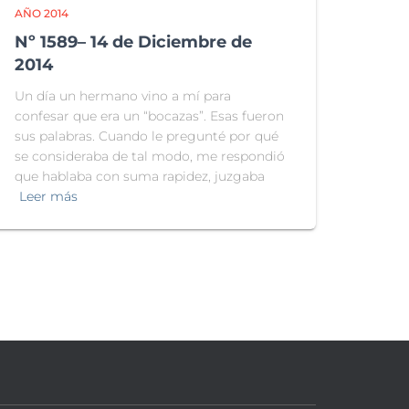
AÑO 2014
Nº 1589– 14 de Diciembre de
2014
Un día un hermano vino a mí para
confesar que era un “bocazas”. Esas fueron
sus palabras. Cuando le pregunté por qué
se consideraba de tal modo, me respondió
que hablaba con suma rapidez, juzgaba
Leer más