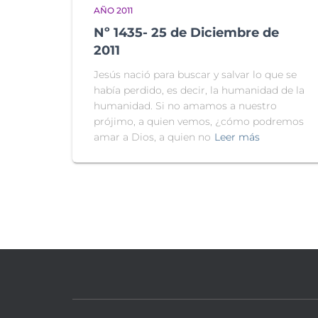
AÑO 2011
Nº 1435- 25 de Diciembre de
2011
Jesús nació para buscar y salvar lo que se
había perdido, es decir, la humanidad de la
humanidad. Si no amamos a nuestro
prójimo, a quien vemos, ¿cómo podremos
amar a Dios, a quien no
Leer más