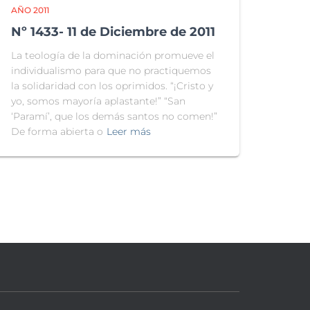
AÑO 2011
Nº 1433- 11 de Diciembre de 2011
La teología de la dominación promueve el
individualismo para que no practiquemos
la solidaridad con los oprimidos. “¡Cristo y
yo, somos mayoría aplastante!” “San
‘Paramí’, que los demás santos no comen!”
De forma abierta o
Leer más