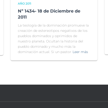
AÑO 2011
Nº 1434- 18 de Diciembre de
2011
La teología de la dominación promueve la
creación de estereotipos negativos de los
pueblos dominados y oprimidos de
nuestro planeta. Ocultan la historia del
pueblo dominado y mucho más la
dominación actual. Si un pastor
Leer más