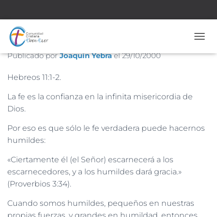
La fe que obra por el amor
CAMB
Publicado por
Joaquín Yebra
el
29/10/2000
Hebreos 11:1-2.
La fe es la confianza en la infinita misericordia de
Dios.
Por eso es que sólo le fe verdadera puede hacernos
humildes:
«Ciertamente él (el Señor) escarnecerá a los
escarnecedores, y a los humildes dará gracia.»
(Proverbios 3:34).
Cuando somos humildes, pequeños en nuestras
propias fuerzas, y grandes en humildad, entonces