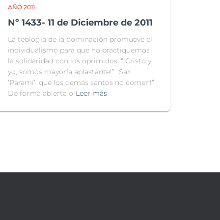
AÑO 2011
Nº 1433- 11 de Diciembre de 2011
La teología de la dominación promueve el
individualismo para que no practiquemos
la solidaridad con los oprimidos. “¡Cristo y
yo, somos mayoría aplastante!” “San
‘Paramí’, que los demás santos no comen!”
De forma abierta o
Leer más