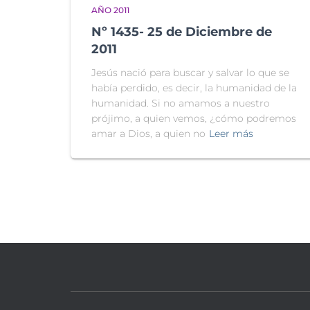
AÑO 2011
Nº 1435- 25 de Diciembre de
2011
Jesús nació para buscar y salvar lo que se
había perdido, es decir, la humanidad de la
humanidad. Si no amamos a nuestro
prójimo, a quien vemos, ¿cómo podremos
amar a Dios, a quien no
Leer más