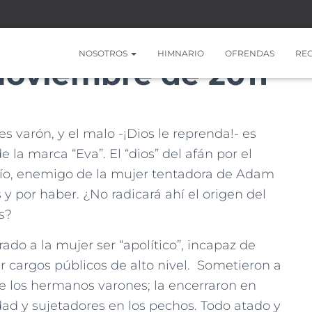
NOSOTROS
HIMNARIO
OFRENDAS
RE
Noviembre de 2011
es varón, y el malo -¡Dios le reprenda!- es
la marca “Eva”. El “dios” del afán por el
río, enemigo de la mujer tentadora de Adam
y por haber. ¿No radicará ahí el origen del
s?
ado a la mujer ser “apolítico”, incapaz de
ar cargos públicos de alto nivel. Sometieron a
de los hermanos varones; la encerraron en
dad y sujetadores en los pechos. Todo atado y