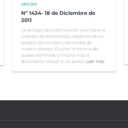
AÑO 2011
Nº 1434- 18 de Diciembre de
2011
La teología de la dominación promueve la
creación de estereotipos negativos de los
pueblos dominados y oprimidos de
nuestro planeta. Ocultan la historia del
pueblo dominado y mucho más la
dominación actual. Si un pastor
Leer más