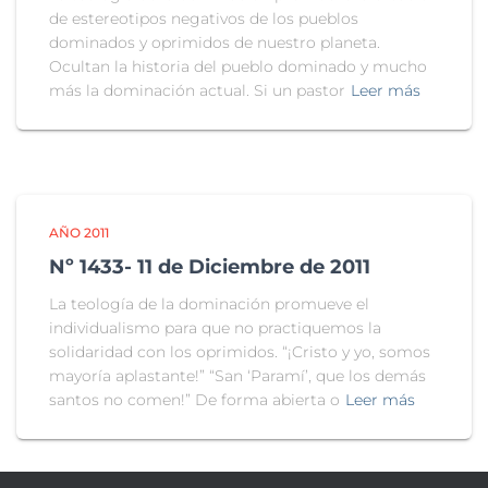
de estereotipos negativos de los pueblos
dominados y oprimidos de nuestro planeta.
Ocultan la historia del pueblo dominado y mucho
más la dominación actual. Si un pastor
Leer más
AÑO 2011
Nº 1433- 11 de Diciembre de 2011
La teología de la dominación promueve el
individualismo para que no practiquemos la
solidaridad con los oprimidos. “¡Cristo y yo, somos
mayoría aplastante!” “San ‘Paramí’, que los demás
santos no comen!” De forma abierta o
Leer más