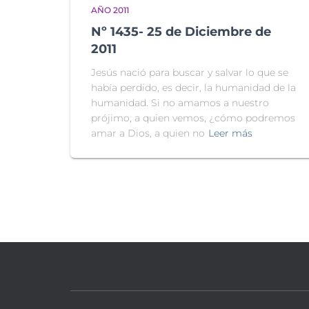
AÑO 2011
Nº 1435- 25 de Diciembre de
2011
Jesús nació para buscar y salvar lo que se
había perdido, es decir, la humanidad de la
humanidad. Si no amamos a nuestro
prójimo, a quien vemos, ¿cómo podremos
amar a Dios, a quien no
Leer más