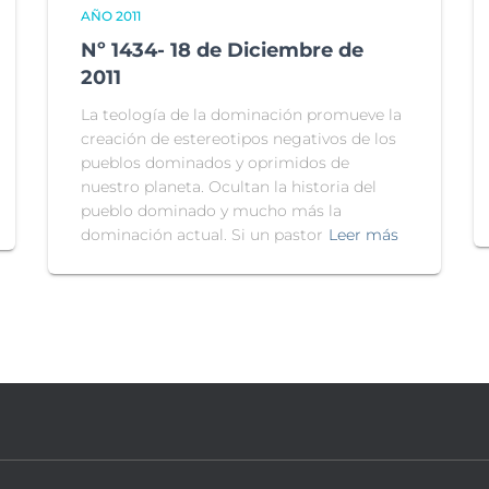
AÑO 2011
Nº 1434- 18 de Diciembre de
2011
La teología de la dominación promueve la
creación de estereotipos negativos de los
pueblos dominados y oprimidos de
nuestro planeta. Ocultan la historia del
pueblo dominado y mucho más la
dominación actual. Si un pastor
Leer más