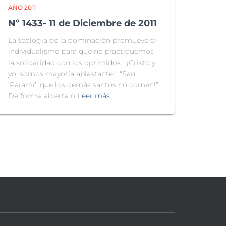
AÑO 2011
Nº 1433- 11 de Diciembre de 2011
La teología de la dominación promueve el
individualismo para que no practiquemos
la solidaridad con los oprimidos. “¡Cristo y
yo, somos mayoría aplastante!” “San
‘Paramí’, que los demás santos no comen!”
De forma abierta o
Leer más